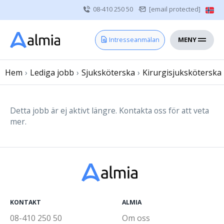
08-410 250 50
[email protected]
MENY
Hem
Intresseanmälan
Bli konsult
Hem
›
Lediga jobb
Vårdgivare
›
Sjuksköterska
›
Kirurgisjuksköterska
Om oss
Kontakt
Detta jobb är ej aktivt längre. Kontakta oss för att veta
mer.
Sjuksköterska
Läkare
Övrig vårdpersonal
KONTAKT
ALMIA
08-410 250 50
Om oss