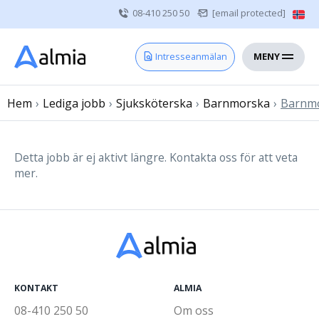
08-410 250 50
[email protected]
MENY
Hem
Intresseanmälan
Bli konsult
Hem
›
Lediga jobb
Vårdgivare
›
Sjuksköterska
›
Barnmorska
›
Barnmo
Om oss
Kontakt
Detta jobb är ej aktivt längre. Kontakta oss för att veta
mer.
Sjuksköterska
Läkare
Övrig vårdpersonal
KONTAKT
ALMIA
08-410 250 50
Om oss