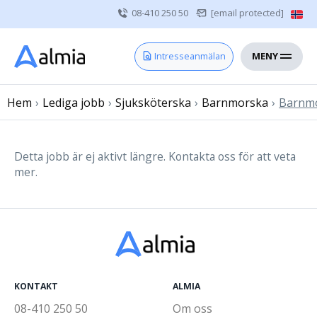
08-410 250 50
[email protected]
MENY
Hem
Intresseanmälan
Bli konsult
Hem
›
Lediga jobb
Vårdgivare
›
Sjuksköterska
›
Barnmorska
›
Barnmor
Om oss
Kontakt
Detta jobb är ej aktivt längre. Kontakta oss för att veta
mer.
Sjuksköterska
Läkare
Övrig vårdpersonal
KONTAKT
ALMIA
08-410 250 50
Om oss