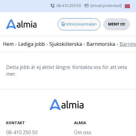
08-410 250 50
[email protected]
MENY
Hem
Intresseanmälan
Bli konsult
Hem
›
Lediga jobb
Vårdgivare
›
Sjuksköterska
›
Barnmorska
›
Barnmor
Om oss
Kontakt
Detta jobb är ej aktivt längre. Kontakta oss för att veta
mer.
Sjuksköterska
Läkare
Övrig vårdpersonal
KONTAKT
ALMIA
08-410 250 50
Om oss