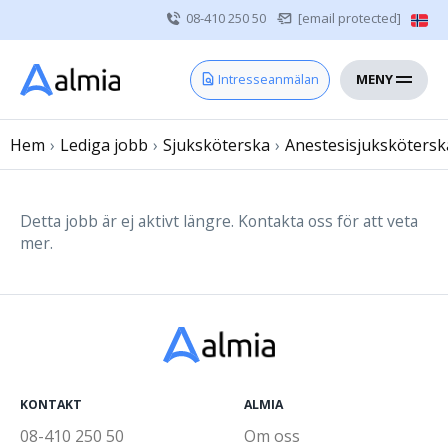
08-410 250 50
[email protected]
MENY
Hem
Intresseanmälan
Bli konsult
Hem
›
Lediga jobb
Vårdgivare
›
Sjuksköterska
›
Anestesisjukskötersk
Om oss
Kontakt
Detta jobb är ej aktivt längre. Kontakta oss för att veta
mer.
Sjuksköterska
Läkare
Övrig vårdpersonal
KONTAKT
ALMIA
08-410 250 50
Om oss