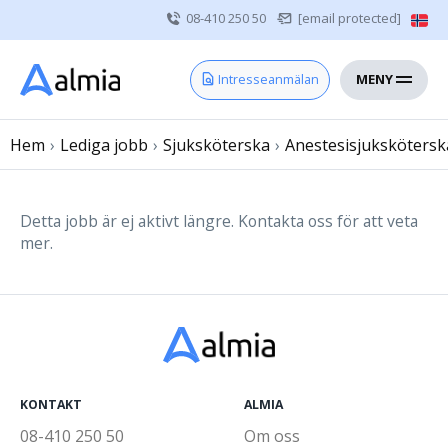
08-410 250 50
[email protected]
MENY
Hem
Intresseanmälan
Bli konsult
Hem
›
Lediga jobb
Vårdgivare
›
Sjuksköterska
›
Anestesisjukskötersk
Om oss
Kontakt
Detta jobb är ej aktivt längre. Kontakta oss för att veta
mer.
Sjuksköterska
Läkare
Övrig vårdpersonal
KONTAKT
ALMIA
08-410 250 50
Om oss