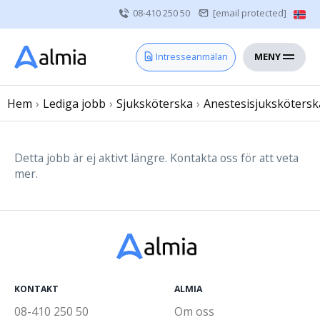
08-410 250 50
[email protected]
MENY
Hem
Intresseanmälan
Bli konsult
Hem
›
Lediga jobb
Vårdgivare
›
Sjuksköterska
›
Anestesisjukskötersk
Om oss
Kontakt
Detta jobb är ej aktivt längre. Kontakta oss för att veta
mer.
Sjuksköterska
Läkare
Övrig vårdpersonal
KONTAKT
ALMIA
08-410 250 50
Om oss