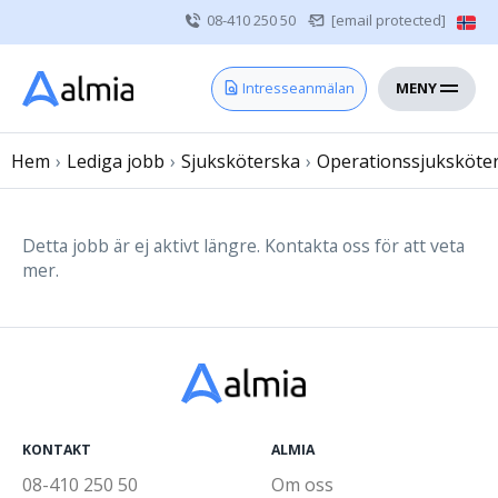
08-410 250 50
[email protected]
MENY
Hem
Intresseanmälan
Bli konsult
Hem
›
Lediga jobb
Vårdgivare
›
Sjuksköterska
›
Operationssjuksköte
Om oss
Kontakt
Detta jobb är ej aktivt längre. Kontakta oss för att veta
mer.
Sjuksköterska
Läkare
Övrig vårdpersonal
KONTAKT
ALMIA
08-410 250 50
Om oss