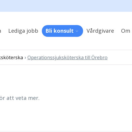
m
Lediga jobb
Bli konsult
Vårdgivare
Om 
›
ksköterska
Operationssjuksköterska till Örebro
ör att veta mer.