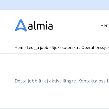
He
›
›
›
Hem
Lediga jobb
Sjuksköterska
Operationssju
Detta jobb är ej aktivt längre. Kontakta oss f