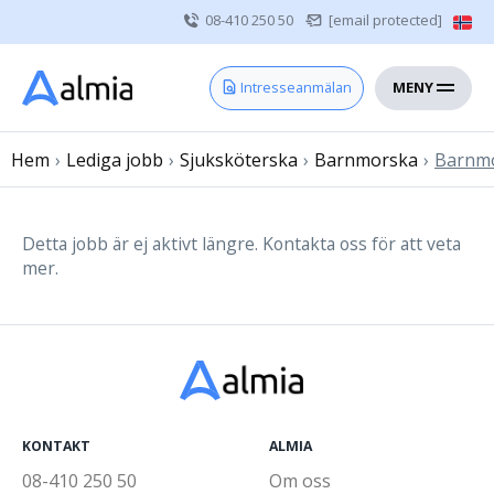
08-410 250 50
[email protected]
MENY
Hem
Intresseanmälan
Bli konsult
Hem
›
Lediga jobb
Vårdgivare
›
Sjuksköterska
›
Barnmorska
›
Barnmor
Om oss
Kontakt
Detta jobb är ej aktivt längre. Kontakta oss för att veta
mer.
Sjuksköterska
Läkare
Övrig vårdpersonal
KONTAKT
ALMIA
08-410 250 50
Om oss