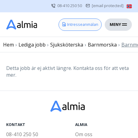
08-410 250 50
[email protected]
MENY
Hem
Intresseanmälan
Bli konsult
Hem
›
Lediga jobb
Vårdgivare
›
Sjuksköterska
›
Barnmorska
›
Barnmo
Om oss
Kontakt
Detta jobb är ej aktivt längre. Kontakta oss för att veta
mer.
Sjuksköterska
Läkare
Övrig vårdpersonal
KONTAKT
ALMIA
08-410 250 50
Om oss