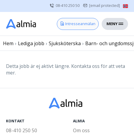
08-410 250 50
[email protected]
MENY
Hem
Intresseanmälan
Bli konsult
Hem
›
Lediga jobb
Vårdgivare
›
Sjuksköterska
›
Barn- och ungdomssj
Om oss
Kontakt
Detta jobb är ej aktivt längre. Kontakta oss för att veta
mer.
Sjuksköterska
Läkare
Övrig vårdpersonal
KONTAKT
ALMIA
08-410 250 50
Om oss