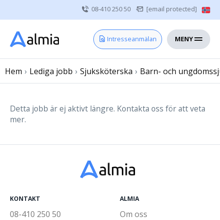
08-410 250 50
[email protected]
MENY
Hem
Intresseanmälan
Bli konsult
Hem
›
Lediga jobb
Vårdgivare
›
Sjuksköterska
›
Barn- och ungdomssj
Om oss
Kontakt
Detta jobb är ej aktivt längre. Kontakta oss för att veta
mer.
Sjuksköterska
Läkare
Övrig vårdpersonal
KONTAKT
ALMIA
08-410 250 50
Om oss