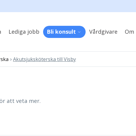
m
Lediga jobb
Bli konsult
Vårdgivare
Om 
›
rska
Akutsjuksköterska till Visby
ör att veta mer.