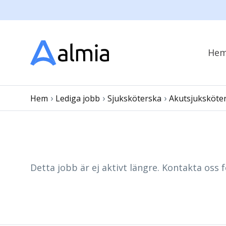
He
›
›
›
Hem
Lediga jobb
Sjuksköterska
Akutsjuksköte
Detta jobb är ej aktivt längre. Kontakta oss f