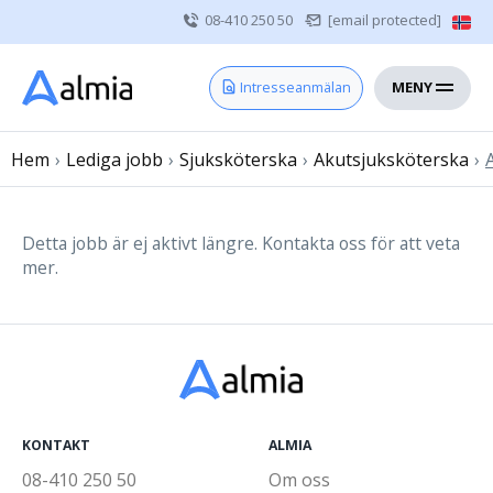
08-410 250 50
[email protected]
MENY
Hem
Intresseanmälan
Bli konsult
Hem
›
Lediga jobb
Vårdgivare
›
Sjuksköterska
›
Akutsjuksköterska
›
Om oss
Kontakt
Detta jobb är ej aktivt längre. Kontakta oss för att veta
mer.
Sjuksköterska
Läkare
Övrig vårdpersonal
KONTAKT
ALMIA
08-410 250 50
Om oss