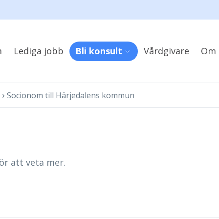
m
Lediga jobb
Bli konsult
Vårdgivare
Om 
›
Socionom till Härjedalens kommun
ör att veta mer.