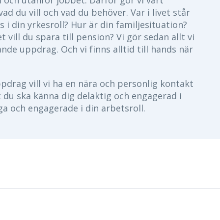
i och utanför jobbet. Därför gör vi vårt
ad du vill och vad du behöver. Var i livet står
s i din yrkesroll? Hur är din familjesituation?
 vill du spara till pension? Vi gör sedan allt vi
e uppdrag. Och vi finns alltid till hands när
pdrag vill vi ha en nära och personlig kontakt
 du ska känna dig delaktig och engagerad i
ga och engagerade i din arbetsroll.