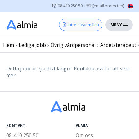
08-410 250 50
[email protected]
MENY
Hem
Intresseanmälan
Bli konsult
Hem
›
Lediga jobb
Vårdgivare
›
Övrig vårdpersonal
›
Arbetsterapeut
Om oss
Kontakt
Detta jobb är ej aktivt längre. Kontakta oss för att veta
mer.
Sjuksköterska
Läkare
Övrig vårdpersonal
KONTAKT
ALMIA
08-410 250 50
Om oss