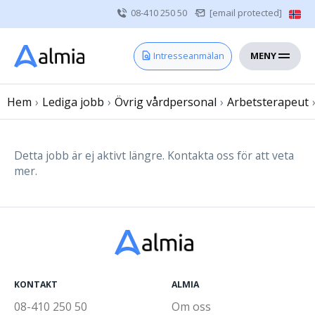
08-410 250 50
[email protected]
MENY
Hem
Intresseanmälan
Bli konsult
Hem
›
Lediga jobb
Vårdgivare
›
Övrig vårdpersonal
›
Arbetsterapeut
Om oss
Kontakt
Detta jobb är ej aktivt längre. Kontakta oss för att veta
mer.
Sjuksköterska
Läkare
Övrig vårdpersonal
KONTAKT
ALMIA
08-410 250 50
Om oss