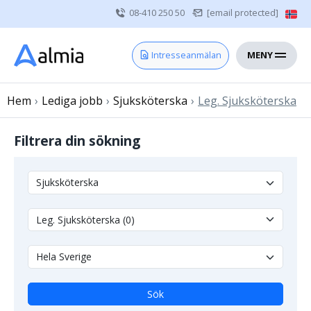
08-410 250 50
[email protected]
MENY
Hem
Intresseanmälan
Bli konsult
Hem
›
Lediga jobb
Vårdgivare
›
Sjuksköterska
›
Leg. Sjuksköterska
Om oss
Filtrera din sökning
Kontakt
Sjuksköterska
Läkare
Övrig vårdpersonal
Sök