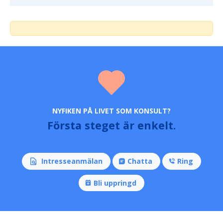
NYFIKEN PÅ LIVET SOM KONSULT?
Första steget är enkelt.
Intresseanmälan
Chatta
Ring
Bli uppringd