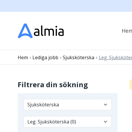
He
›
›
›
Hem
Lediga jobb
Sjuksköterska
Leg. Sjuksköte
Filtrera din sökning