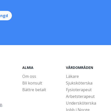
ingd
ALMIA
VÅRDOMRÅDEN
Om oss
Läkare
Bli konsult
Sjuksköterska
Bättre betalt
Fysioterapeut
Arbetsterapeut
Undersköterska
5B
Jobb i Norge