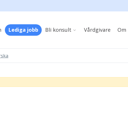
m
Lediga jobb
Bli konsult
Vårdgivare
Om 
rska