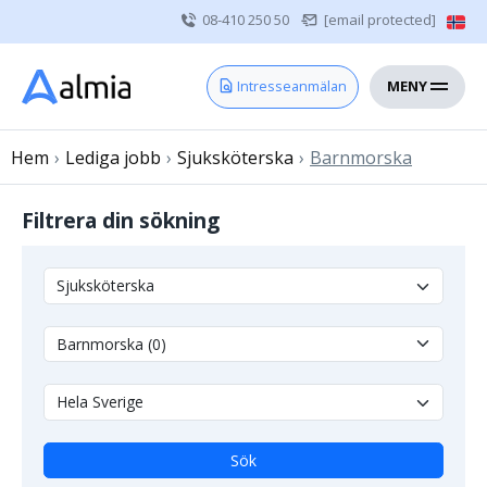
08-410 250 50
[email protected]
MENY
Hem
Intresseanmälan
Bli konsult
Hem
›
Lediga jobb
Vårdgivare
›
Sjuksköterska
›
Barnmorska
Om oss
Filtrera din sökning
Kontakt
Sjuksköterska
Läkare
Övrig vårdpersonal
Sök