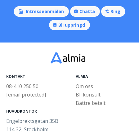
Intresseanmälan
Chatta
Ring
Bli uppringd
KONTAKT
ALMIA
08-410 250 50
Om oss
[email protected]
Bli konsult
Bättre betalt
HUVUDKONTOR
Engelbrektsgatan 35B
114 32, Stockholm