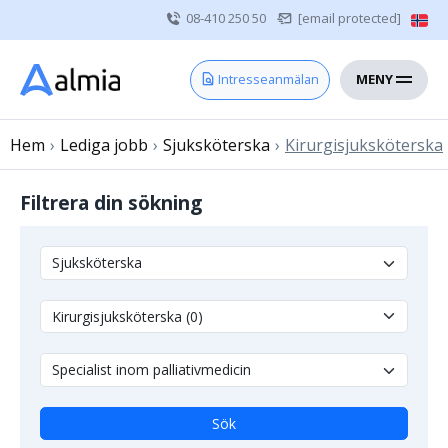
08-410 250 50
[email protected]
MENY
Hem
Intresseanmälan
Bli konsult
Hem
›
Lediga jobb
Vårdgivare
›
Sjuksköterska
›
Kirurgisjuksköterska
Om oss
Filtrera din sökning
Kontakt
Sjuksköterska
Läkare
Övrig vårdpersonal
Sök