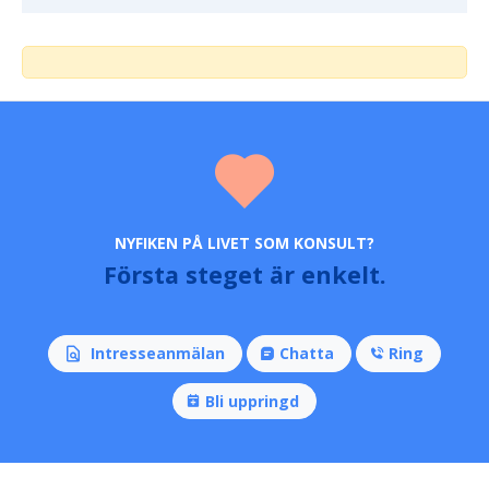
NYFIKEN PÅ LIVET SOM KONSULT?
Första steget är enkelt.
Intresseanmälan
Chatta
Ring
Bli uppringd