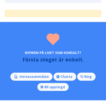
NYFIKEN PÅ LIVET SOM KONSULT?
Första steget är enkelt.
Intresseanmälan
Chatta
Ring
Bli uppringd