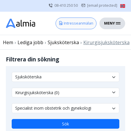
08-410 250 50
[email protected]
MENY
Hem
Intresseanmälan
Bli konsult
Hem
›
Lediga jobb
Vårdgivare
›
Sjuksköterska
›
Kirurgisjuksköterska
Om oss
Filtrera din sökning
Kontakt
Sjuksköterska
Läkare
Övrig vårdpersonal
Sök