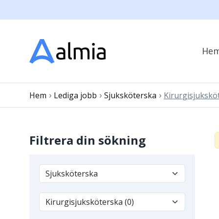
He
›
›
›
Hem
Lediga jobb
Sjuksköterska
Kirurgisjukskö
Filtrera din sökning