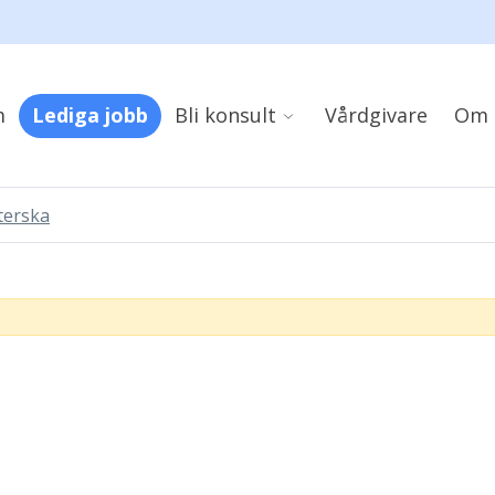
m
Lediga jobb
Bli konsult
Vårdgivare
Om 
terska