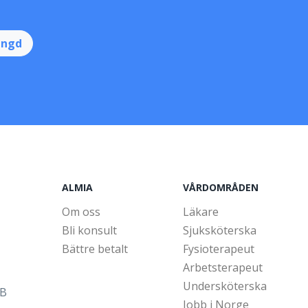
ingd
ALMIA
VÅRDOMRÅDEN
Om oss
Läkare
Bli konsult
Sjuksköterska
Bättre betalt
Fysioterapeut
Arbetsterapeut
Undersköterska
5B
Jobb i Norge