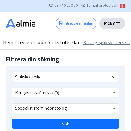
08-410 250 50
[email protected]
MENY
Hem
Intresseanmälan
Bli konsult
Hem
›
Lediga jobb
Vårdgivare
›
Sjuksköterska
›
Kirurgisjuksköterska
Om oss
Filtrera din sökning
Kontakt
Sjuksköterska
Läkare
Övrig vårdpersonal
Sök