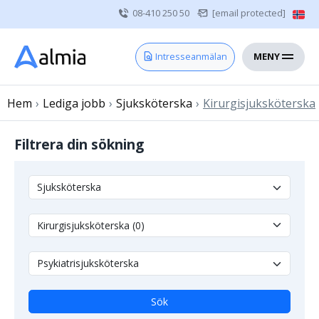
08-410 250 50
[email protected]
MENY
Hem
Intresseanmälan
Bli konsult
Hem
›
Lediga jobb
Vårdgivare
›
Sjuksköterska
›
Kirurgisjuksköterska
Om oss
Filtrera din sökning
Kontakt
Sjuksköterska
Läkare
Övrig vårdpersonal
Sök