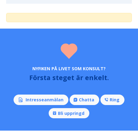
NYFIKEN PÅ LIVET SOM KONSULT?
Första steget är enkelt.
Intresseanmälan
Chatta
Ring
Bli uppringd