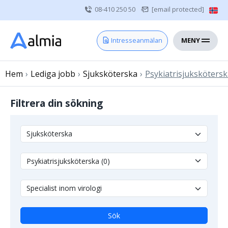
08-410 250 50
[email protected]
MENY
Hem
Intresseanmälan
Bli konsult
Hem
›
Lediga jobb
Vårdgivare
›
Sjuksköterska
›
Psykiatrisjuksköters
Om oss
Filtrera din sökning
Kontakt
Sjuksköterska
Läkare
Övrig vårdpersonal
Sök