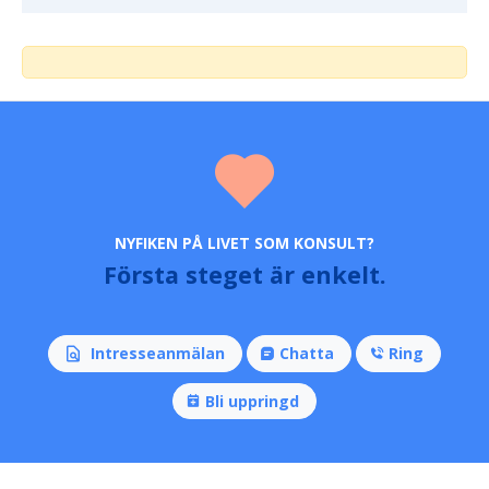
NYFIKEN PÅ LIVET SOM KONSULT?
Första steget är enkelt.
Intresseanmälan
Chatta
Ring
Bli uppringd