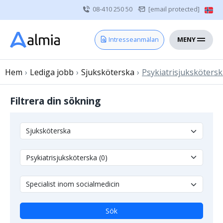
08-410 250 50
[email protected]
MENY
Hem
Intresseanmälan
Bli konsult
Hem
›
Lediga jobb
Vårdgivare
›
Sjuksköterska
›
Psykiatrisjuksköters
Om oss
Filtrera din sökning
Kontakt
Sjuksköterska
Läkare
Övrig vårdpersonal
Sök