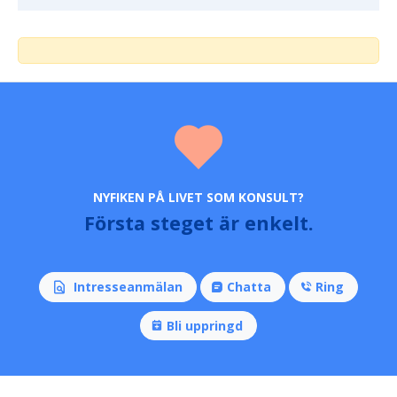
NYFIKEN PÅ LIVET SOM KONSULT?
Första steget är enkelt.
Intresseanmälan
Chatta
Ring
Bli uppringd