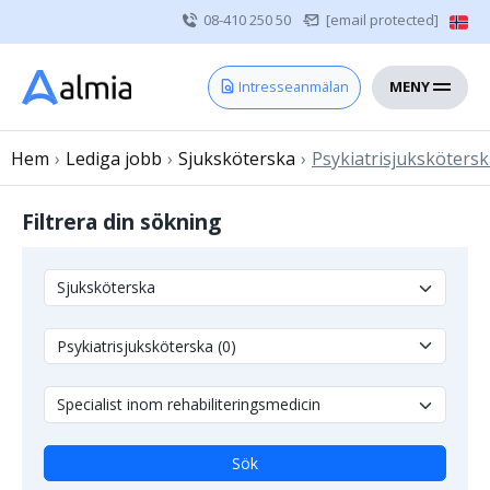
08-410 250 50
[email protected]
MENY
Hem
Intresseanmälan
Bli konsult
Hem
›
Lediga jobb
Vårdgivare
›
Sjuksköterska
›
Psykiatrisjuksköters
Om oss
Filtrera din sökning
Kontakt
Sjuksköterska
Läkare
Övrig vårdpersonal
Sök