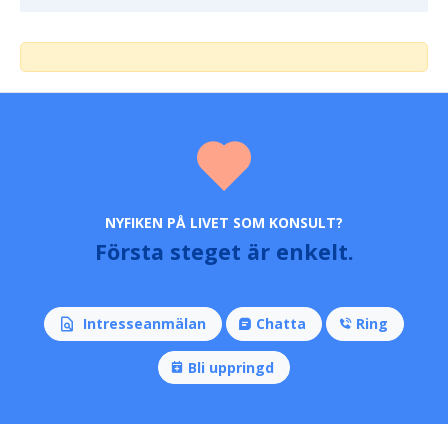
NYFIKEN PÅ LIVET SOM KONSULT?
Första steget är enkelt.
Intresseanmälan
Chatta
Ring
Bli uppringd