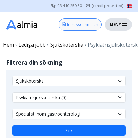
08-410 250 50
[email protected]
MENY
Hem
Intresseanmälan
Bli konsult
Hem
›
Lediga jobb
Vårdgivare
›
Sjuksköterska
›
Psykiatrisjuksköters
Om oss
Filtrera din sökning
Kontakt
Sjuksköterska
Läkare
Övrig vårdpersonal
Sök