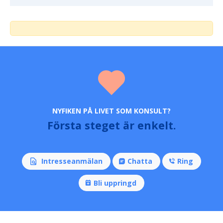
NYFIKEN PÅ LIVET SOM KONSULT?
Första steget är enkelt.
Intresseanmälan
Chatta
Ring
Bli uppringd