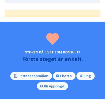
NYFIKEN PÅ LIVET SOM KONSULT?
Första steget är enkelt.
Intresseanmälan
Chatta
Ring
Bli uppringd