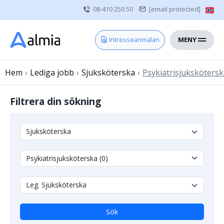
08-410 250 50
[email protected]
MENY
Hem
Intresseanmälan
Bli konsult
Hem
›
Lediga jobb
Vårdgivare
›
Sjuksköterska
›
Psykiatrisjuksköters
Om oss
Filtrera din sökning
Kontakt
Sjuksköterska
Läkare
Övrig vårdpersonal
Sök