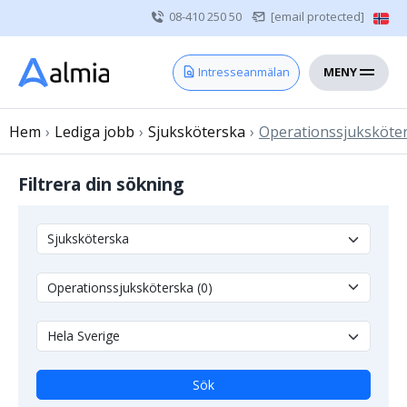
08-410 250 50
[email protected]
MENY
Hem
Intresseanmälan
Bli konsult
Hem
›
Lediga jobb
Vårdgivare
›
Sjuksköterska
›
Operationssjuksköte
Om oss
Filtrera din sökning
Kontakt
Sjuksköterska
Läkare
Övrig vårdpersonal
Sök