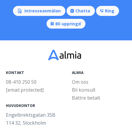
Intresseanmälan
Chatta
Ring
Bli uppringd
KONTAKT
ALMIA
08-410 250 50
Om oss
[email protected]
Bli konsult
Bättre betalt
HUVUDKONTOR
Engelbrektsgatan 35B
114 32, Stockholm