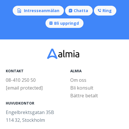
Intresseanmälan
Chatta
Ring
Bli uppringd
KONTAKT
ALMIA
08-410 250 50
Om oss
[email protected]
Bli konsult
Bättre betalt
HUVUDKONTOR
Engelbrektsgatan 35B
114 32, Stockholm