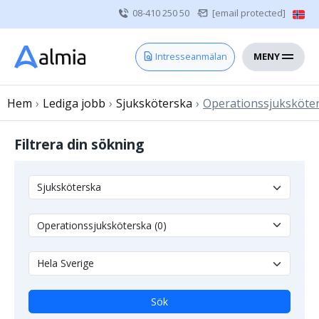
08-410 250 50
[email protected]
MENY
Hem
Intresseanmälan
Bli konsult
Hem
›
Lediga jobb
Vårdgivare
›
Sjuksköterska
›
Operationssjuksköte
Om oss
Filtrera din sökning
Kontakt
Sjuksköterska
Läkare
Övrig vårdpersonal
Sök