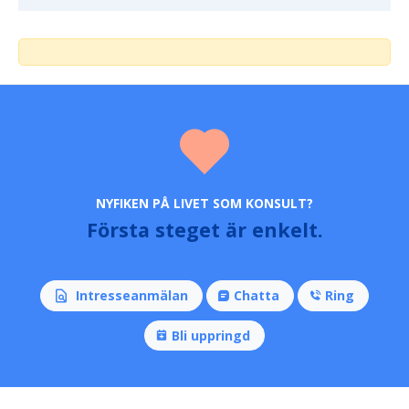
NYFIKEN PÅ LIVET SOM KONSULT?
Första steget är enkelt.
Intresseanmälan
Chatta
Ring
Bli uppringd