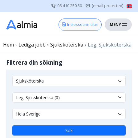
08-410 250 50
[email protected]
MENY
Hem
Intresseanmälan
Bli konsult
Hem
›
Lediga jobb
Vårdgivare
›
Sjuksköterska
›
Leg. Sjuksköterska
Om oss
Filtrera din sökning
Kontakt
Sjuksköterska
Läkare
Övrig vårdpersonal
Sök