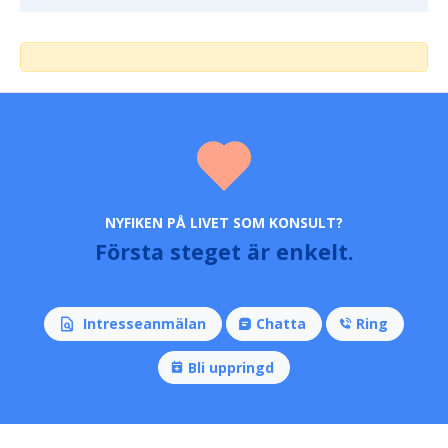
NYFIKEN PÅ LIVET SOM KONSULT?
Första steget är enkelt.
Intresseanmälan
Chatta
Ring
Bli uppringd