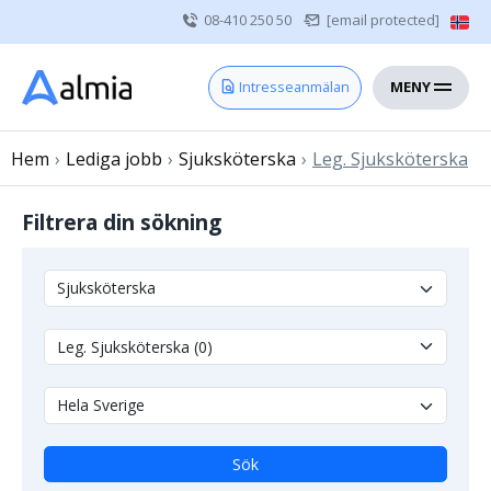
08-410 250 50
[email protected]
MENY
Hem
Intresseanmälan
Bli konsult
Hem
›
Lediga jobb
Vårdgivare
›
Sjuksköterska
›
Leg. Sjuksköterska
Om oss
Filtrera din sökning
Kontakt
Sjuksköterska
Läkare
Övrig vårdpersonal
Sök