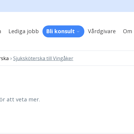
m
Lediga jobb
Bli konsult
Vårdgivare
Om 
›
rska
Sjuksköterska till Vingåker
ör att veta mer.