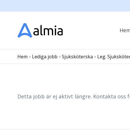
He
›
›
›
Hem
Lediga jobb
Sjuksköterska
Leg. Sjuksköte
Detta jobb är ej aktivt längre. Kontakta oss f