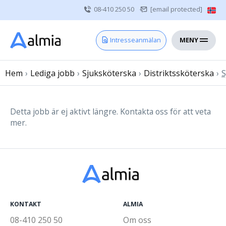
08-410 250 50
[email protected]
MENY
Hem
Intresseanmälan
Bli konsult
Hem
›
Lediga jobb
Vårdgivare
›
Sjuksköterska
›
Distriktssköterska
›
S
Om oss
Kontakt
Detta jobb är ej aktivt längre. Kontakta oss för att veta
mer.
Sjuksköterska
Läkare
Övrig vårdpersonal
KONTAKT
ALMIA
08-410 250 50
Om oss