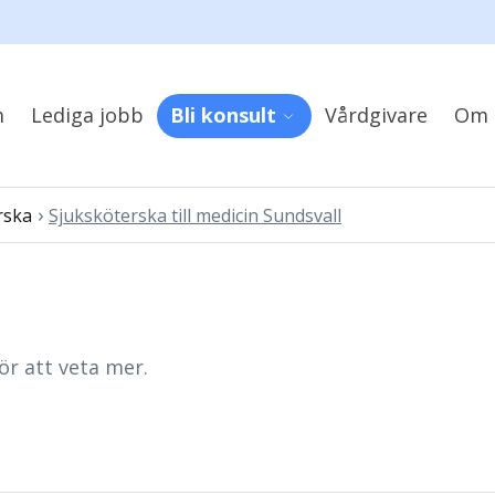
m
Lediga jobb
Bli konsult
Vårdgivare
Om 
›
rska
Sjuksköterska till medicin Sundsvall
ör att veta mer.