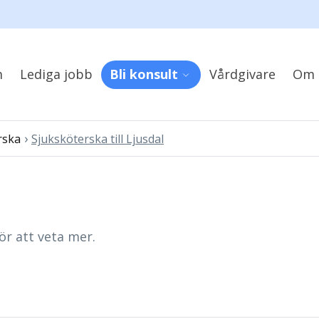
m
Lediga jobb
Bli konsult
Vårdgivare
Om 
›
rska
Sjuksköterska till Ljusdal
ör att veta mer.