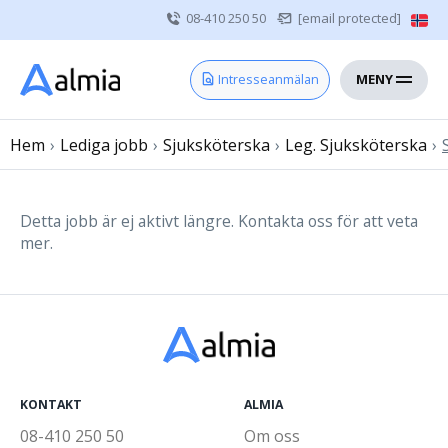
08-410 250 50
[email protected]
MENY
Hem
Intresseanmälan
Bli konsult
Hem
›
Lediga jobb
Vårdgivare
›
Sjuksköterska
›
Leg. Sjuksköterska
›
Om oss
Kontakt
Detta jobb är ej aktivt längre. Kontakta oss för att veta
mer.
Sjuksköterska
Läkare
Övrig vårdpersonal
KONTAKT
ALMIA
08-410 250 50
Om oss