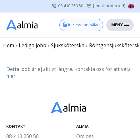
08-410 250 50
[email protected]
MENY
Hem
Intresseanmälan
Bli konsult
Hem
›
Lediga jobb
Vårdgivare
›
Sjuksköterska
›
Röntgensjukskötersk
Om oss
Kontakt
Detta jobb är ej aktivt längre. Kontakta oss för att veta
mer.
Sjuksköterska
Läkare
Övrig vårdpersonal
KONTAKT
ALMIA
08-410 250 50
Om oss