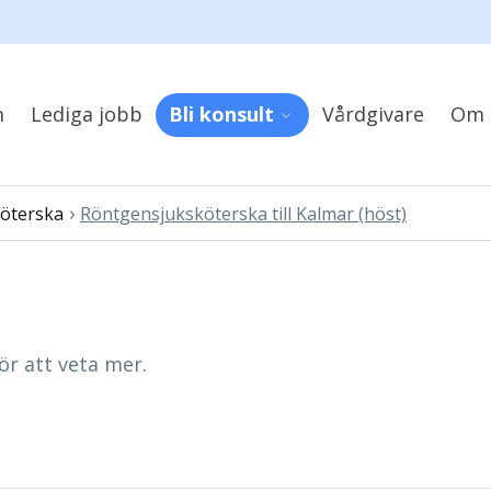
m
Lediga jobb
Bli konsult
Vårdgivare
Om 
›
öterska
Röntgensjuksköterska till Kalmar (höst)
ör att veta mer.