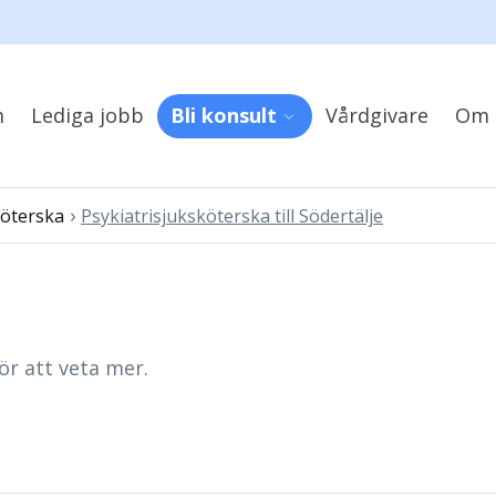
m
Lediga jobb
Bli konsult
Vårdgivare
Om 
›
köterska
Psykiatrisjuksköterska till Södertälje
ör att veta mer.