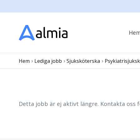
He
›
›
›
Hem
Lediga jobb
Sjuksköterska
Psykiatrisjuks
Detta jobb är ej aktivt längre. Kontakta oss f