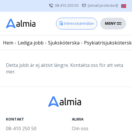
08-410 250 50
[email protected]
MENY
Hem
Intresseanmälan
Bli konsult
Hem
›
Lediga jobb
Vårdgivare
›
Sjuksköterska
›
Psykiatrisjuksköters
Om oss
Kontakt
Detta jobb är ej aktivt längre. Kontakta oss för att veta
mer.
Sjuksköterska
Läkare
Övrig vårdpersonal
KONTAKT
ALMIA
08-410 250 50
Om oss