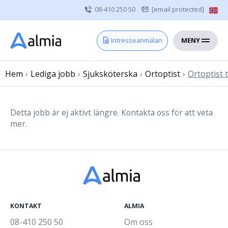
08-410 250 50
[email protected]
MENY
Hem
Intresseanmälan
Bli konsult
Hem
›
Lediga jobb
Vårdgivare
›
Sjuksköterska
›
Ortoptist
›
Ortoptist t
Om oss
Kontakt
Detta jobb är ej aktivt längre. Kontakta oss för att veta
mer.
Sjuksköterska
Läkare
Övrig vårdpersonal
KONTAKT
ALMIA
08-410 250 50
Om oss