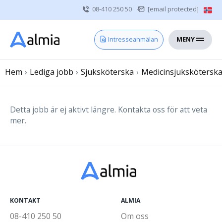
08-410 250 50
[email protected]
MENY
Hem
Intresseanmälan
Bli konsult
Hem
›
Lediga jobb
Vårdgivare
›
Sjuksköterska
›
Medicinsjukskötersk
Om oss
Kontakt
Detta jobb är ej aktivt längre. Kontakta oss för att veta
mer.
Sjuksköterska
Läkare
Övrig vårdpersonal
KONTAKT
ALMIA
08-410 250 50
Om oss