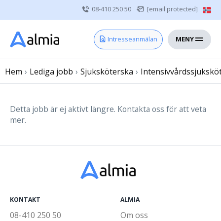
08-410 250 50
[email protected]
MENY
Hem
Intresseanmälan
Bli konsult
Hem
›
Lediga jobb
Vårdgivare
›
Sjuksköterska
›
Intensivvårdssjukskö
Om oss
Kontakt
Detta jobb är ej aktivt längre. Kontakta oss för att veta
mer.
Sjuksköterska
Läkare
Övrig vårdpersonal
KONTAKT
ALMIA
08-410 250 50
Om oss