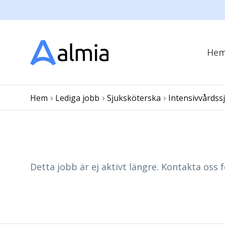
He
›
›
›
Hem
Lediga jobb
Sjuksköterska
Intensivvårdss
Detta jobb är ej aktivt längre. Kontakta oss f