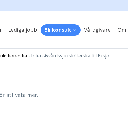
m
Lediga jobb
Bli konsult
Vårdgivare
Om 
›
juksköterska
Intensivvårdssjuksköterska till Eksjö
ör att veta mer.