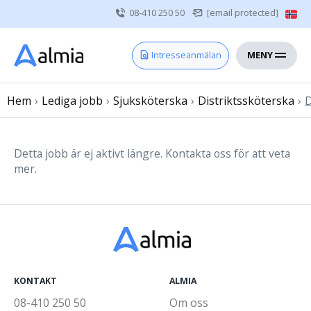
08-410 250 50
[email protected]
MENY
Hem
Intresseanmälan
Bli konsult
Hem
›
Lediga jobb
Vårdgivare
›
Sjuksköterska
›
Distriktssköterska
›
D
Om oss
Kontakt
Detta jobb är ej aktivt längre. Kontakta oss för att veta
mer.
Sjuksköterska
Läkare
Övrig vårdpersonal
KONTAKT
ALMIA
08-410 250 50
Om oss